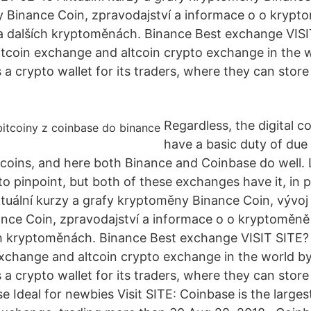
 Binance Coin, zpravodajství a informace o o krypt
 a dalších kryptoměnách. Binance Best exchange VIS
itcoin exchange and altcoin crypto exchange in the 
a crypto wallet for its traders, where they can store 
Regardless, the digital 
have a basic duty of due
g coins, and here both Binance and Coinbase do well. 
 pinpoint, but both of these exchanges have it, in p
uální kurzy a grafy kryptoměny Binance Coin, vývoj
ce Coin, zpravodajství a informace o o kryptoměně
ch kryptoměnách. Binance Best exchange VISIT SITE?
exchange and altcoin crypto exchange in the world b
a crypto wallet for its traders, where they can store 
e Ideal for newbies Visit SITE: Coinbase is the large