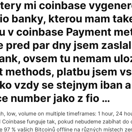
ktery mi coinbase vygener
Fio banky, kterou mam tak
u v coinbase Payment me
 pred par dny jsem zaslal
ank, ovsem tu nemam ulo
 methods, platbu jsem v
ako vzdy se stejnym iban a
e number jako z fio …
gh, low, volume on multiple timeframes: 1 hour, 24 ho
d Coinbase funguje tak, pokud nebudeme zabíhat do d
e 97 % vašich Bitcoinů offline na různých místech z