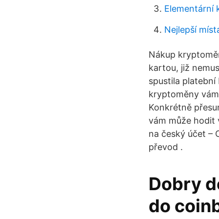
Elementární 
Nejlepší mís
Nákup kryptoměn
kartou, již nemus
spustila plateb
kryptoměny vám 
Konkrétně přesu
vám může hodit v
na český účet – 
převod .
Dobry d
do coin