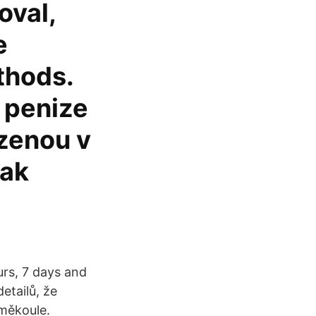
oval,
e
thods.
 penize
zenou v
sak
urs, 7 days and
etailů, že
eměkoule.