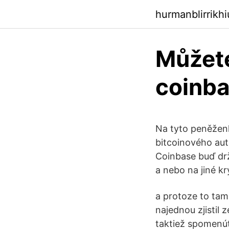
hurmanblirrikh
Můžete
coinba
Na tyto peněženk
bitcoinového au
Coinbase buď drže
a nebo na jiné k
a protoze to tam
najednou zjistil 
taktiež spomenúť