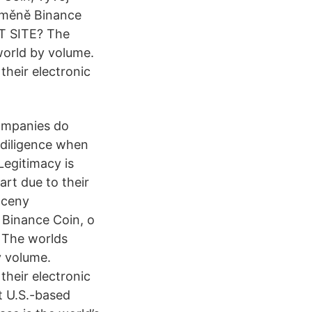
oměně Binance
IT SITE? The
world by volume.
their electronic
companies do
 diligence when
Legitimacy is
art due to their
 ceny
 Binance Coin, o
 The worlds
y volume.
their electronic
st U.S.-based