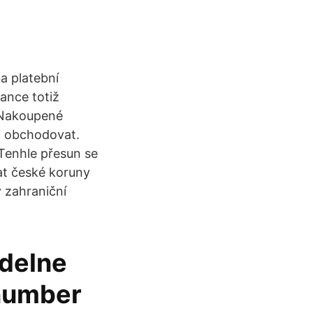
a platební
nance totiž
 Nakoupené
t obchodovat.
Tenhle přesun se
at české koruny
 zahraniční
idelne
number