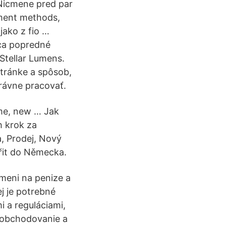
Nicmene pred par
ment methods,
jako z fio …
úca popredné
Stellar Lumens.
stránke a spôsob,
rávne pracovať.
ume, new … Jak
h krok za
a, Prodej, Nový
řit do Německa.
omeni na penize a
ej je potrebné
i a reguláciami,
a obchodovanie a