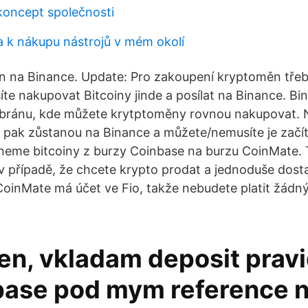
koncept společnosti
ta k nákupu nástrojů v mém okolí
 na Binance. Update: Pro zakoupení kryptoměn třeb
íte nakupovat Bitcoiny jinde a posílat na Binance. Bi
ní bránu, kde můžete krytptoměny rovnou nakupovat.
pak zůstanou na Binance a můžete/nemusíte je začí
neme bitcoiny z burzy Coinbase na burzu CoinMate. 
 případě, že chcete krypto prodat a jednoduše dost
CoinMate má účet ve Fio, takže nebudete platit žádný
en, vkladam deposit prav
base pod mym reference 