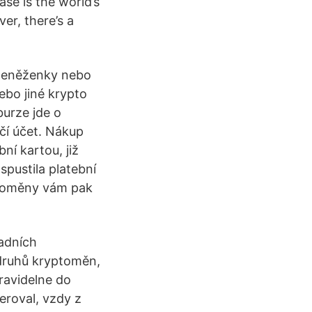
se is the world’s
er, there’s a
o peněženky nebo
ebo jiné krypto
burze jde o
 čí účet. Nákup
í kartou, již
spustila platební
toměny vám pak
ladních
 druhů kryptoměn,
ravidelne do
eroval, vzdy z