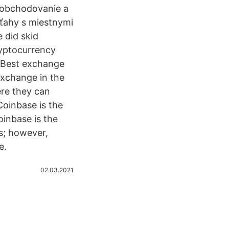
a obchodovanie a
ťahy s miestnymi
 did skid
ryptocurrency
 Best exchange
exchange in the
ere they can
Coinbase is the
inbase is the
s; however,
e.
02.03.2021