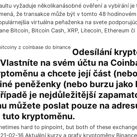
aultu vyžaduje několikanásobné ověření a vybírání je
amená, že transakce může být v tomto 48 hodinovém
opulárnejšia virtuálna peňaženka na svete podporuj
ne Bitcoin, Bitcoin Cash, XRP, Litecoin, Ethereum či 
Odesílání kryp
 Vlastníte na svém účtu na Coinb
yptoměnu a chcete její část (neb
jiné peněženky (nebo burzu jako
případě je nejdůležitější zapamato
 můžete poslat pouze na adresu,
o tuto kryptoměnu.
metimes hard to pinpoint, but both of these exchanges
021-02-16 Aktuální kurzy a grafy kryptoměny Binance