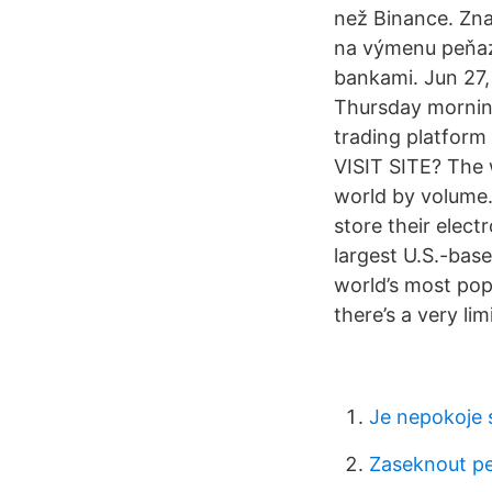
než Binance. Zna
na výmenu peňaz
bankami. Jun 27, 
Thursday morning
trading platfor
VISIT SITE? The 
world by volume.
store their elect
largest U.S.-bas
world’s most pop
there’s a very li
Je nepokoje 
Zaseknout p