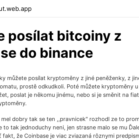
iut.web.app
 posílat bitcoiny z
se do binance
y můžete posílat kryptoměny z jiné peněženky, z ji
tomatu, prostě odkudkoli. Poté můžete kryptoměny 
t, poslat je někomu jinému, nebo si je směnit na fiat 
ryptoměny.
 mel dobry tak se ten ,,pravnicek" rozhodl ze to pro
ze to tak jednoduchy neni, jen strasne malo se mu Ďal
 fakt, že Coinbase je viac zviazaná rôznymi predpism