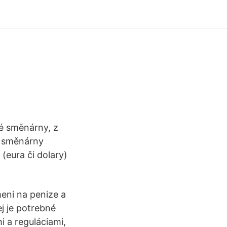
né směnárny, z
u směnárny
(eura či dolary)
meni na penize a
ej je potrebné
i a reguláciami,