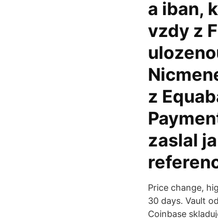
a iban, 
vzdy z 
ulozeno
Nicmene
z Equab
Payment
zaslal j
referenc
Price change, hi
30 days. Vault o
Coinbase skladuj