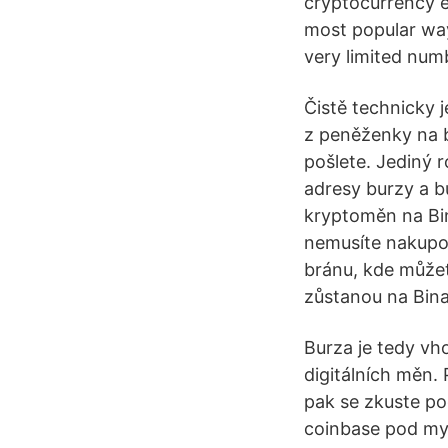
cryptocurrency e
most popular way
very limited num
Čistě technicky 
z peněženky na b
pošlete. Jediný 
adresy burzy a b
kryptoměn na Bin
nemusíte nakupova
bránu, kde může
zůstanou na Bina
Burza je tedy vh
digitálních měn.
pak se zkuste po
coinbase pod mym