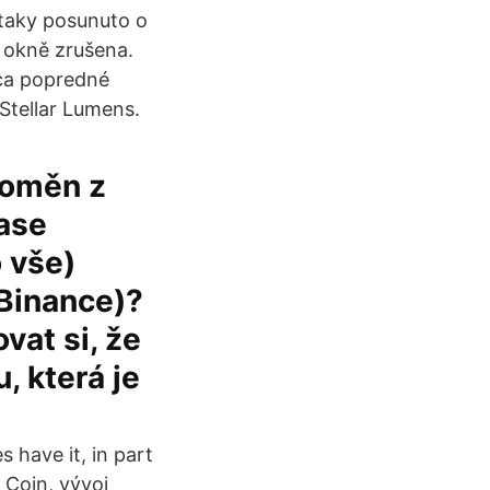
 taky posunuto o
 okně zrušena.
úca popredné
Stellar Lumens.
toměn z
ase
o vše)
 Binance)?
vat si, že
 která je
 have it, in part
 Coin, vývoj