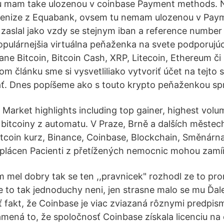
ou mam take ulozenou v coinbase Payment methods. 
 penize z Equabank, ovsem tu nemam ulozenou v Pay
 zaslal jako vzdy se stejnym iban a reference number 
opulárnejšia virtuálna peňaženka na svete podporuj
ne Bitcoin, Bitcoin Cash, XRP, Litecoin, Ethereum či 
m článku sme si vysvetliliako vytvoriť účet na tejto 
ať. Dnes popíšeme ako s touto krypto peňaženkou sp
. Market highlights including top gainer, highest vol
 bitcoiny z automatu. V Praze, Brně a dalších městec
itcoin kurz, Binance, Coinbase, Blockchain, Směnárn
yplácen Pacienti z přetížených nemocnic mohou zamí
am mel dobry tak se ten ,,pravnicek" rozhodl ze to pr
ze to tak jednoduchy neni, jen strasne malo se mu Ďal
 fakt, že Coinbase je viac zviazaná rôznymi predpism
mená to, že spoločnosť Coinbase získala licenciu n