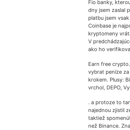
Fio banky, kter
dny jsem zaslal
platbu jsem vsak
Coinbase je najp
kryptomeny vráta
V predchádzajúco
ako ho verifikov
Earn free crypto
vybrat peníze za
krokem. Plusy: B
vrchol, DEPO, V
. a protoze to t
najednou zjistil 
taktiež spomenúť
než Binance. Zna