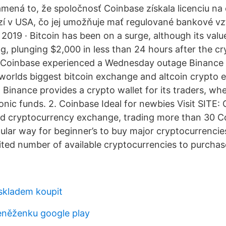
mená to, že spoločnosť Coinbase získala licenciu n
í v USA, čo jej umožňuje mať regulované bankové vz
2019 · Bitcoin has been on a surge, although its value
, plunging $2,000 in less than 24 hours after the c
m Coinbase experienced a Wednesday outage Binance
worlds biggest bitcoin exchange and altcoin crypto 
 Binance provides a crypto wallet for its traders, wh
ronic funds. 2. Coinbase Ideal for newbies Visit SITE: 
ed cryptocurrency exchange, trading more than 30 Co
ular way for beginner’s to buy major cryptocurrencie
mited number of available cryptocurrencies to purchas
skladem koupit
eněženku google play