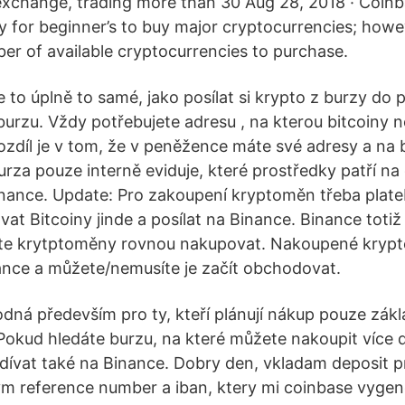
xchange, trading more than 30 Aug 28, 2018 · Coinba
 for beginner’s to buy major cryptocurrencies; howev
ber of available cryptocurrencies to purchase.
je to úplně to samé, jako posílat si krypto z burzy d
urzu. Vždy potřebujete adresu , na kterou bitcoiny n
rozdíl je v tom, že v peněžence máte své adresy a na 
urza pouze interně eviduje, které prostředky patří na
ance. Update: Pro zakoupení kryptoměn třeba platebn
t Bitcoiny jinde a posílat na Binance. Binance totiž 
te krytptoměny rovnou nakupovat. Nakoupené kryp
nce a můžete/nemusíte je začít obchodovat.
odná především pro ty, kteří plánují nákup pouze zák
 Pokud hledáte burzu, na které můžete nakoupit více
dívat také na Binance. Dobry den, vkladam deposit p
 reference number a iban, ktery mi coinbase vygen