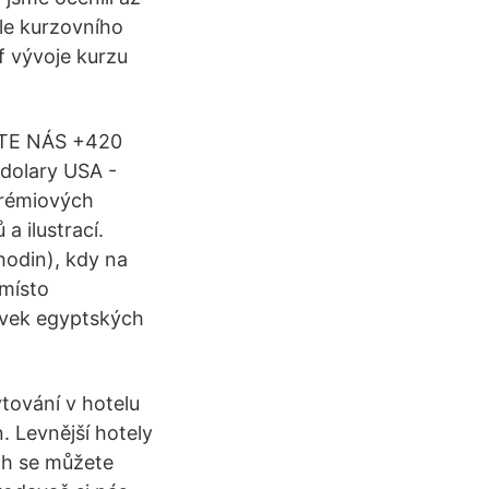
dle kurzovního
f vývoje kurzu
UJTE NÁS +420
 dolary USA -
prémiových
a ilustrací.
hodin), kdy na
amísto
ovek egyptských
tování v hotelu
. Levnější hotely
ch se můžete