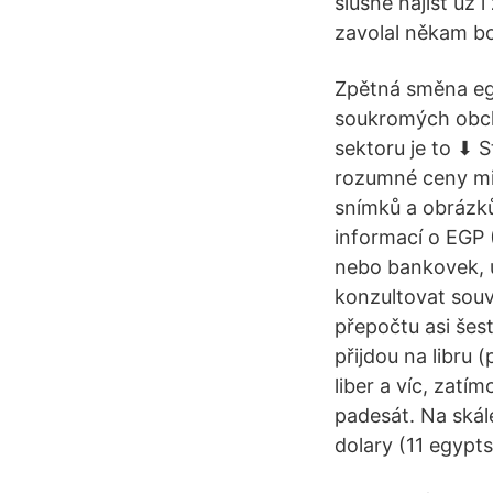
slušně najíst už 
zavolal někam bo
Zpětná směna eg
soukromých obcho
sektoru je to ⬇ S
rozumné ceny mil
snímků a obrázků
informací o EGP 
nebo bankovek, 
konzultovat souvi
přepočtu asi šes
přijdou na libru 
liber a víc, zat
padesát. Na ská
dolary (11 egypts