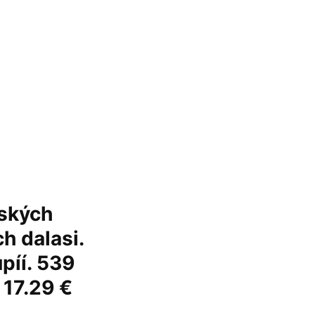
tských
h dalasi.
píí. 539
 17.29 €