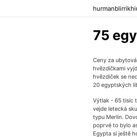
hurmanblirrikh
75 egy
Ceny za ubytován
hvězdičkami vyjd
hvězdiček se ned
20 egyptských li
Výtlak - 65 tisíc
vejde letecká sk
typu Merlin. Dovo
poprvé to bylo a
Egypta si ještě h