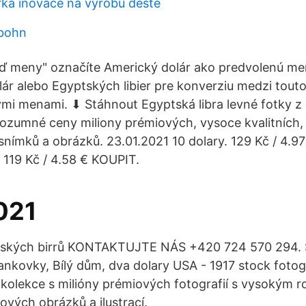
řka inovace na výrobu deště
bohn
 meny" označíte Americký dolár ako predvolenú menu
lár alebo Egyptských libier pre konverziu medzi tou
mi menami. ⬇ Stáhnout Egyptská libra levné fotky z 
 rozumné ceny miliony prémiových, vysoce kvalitních, 
 snímků a obrázků. 23.01.2021 10 dolary. 129 Kč / 4.9
. 119 Kč / 4.58 € KOUPIT.
021
pských birrů KONTAKTUJTE NÁS +420 724 570 294. S
bankovky, Bílý dům, dva dolary USA - 1917 stock foto
kolekce s milióny prémiových fotografií s vysokým ro
rových obrázků a ilustrací.