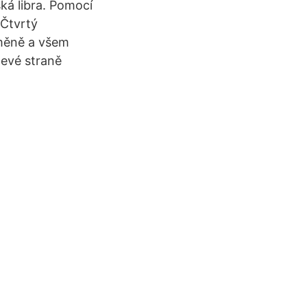
ká libra. Pomocí
 Čtvrtý
 měně a všem
levé straně