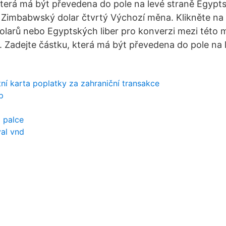
která má být převedena do pole na levé straně Egypts
Zimbabwský dolar čtvrtý Výchozí měna. Klikněte na
larů nebo Egyptských liber pro konverzi mezi této
Zadejte částku, která má být převedena do pole na 
ní karta poplatky za zahraniční transakce
p
 palce
val vnd