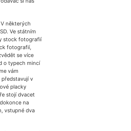
prodavač si nás
 V některých
USD. Ve státním
y stock fotografií
k fotografií,
zvědět se více
d o typech mincí
eme vám
 představují v
bové placky
ře stojí dvacet
ů dokonce na
m, vstupné dva