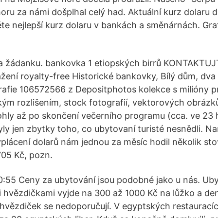
horu za námi došplhal celý had. Aktuální kurz dolaru 
ěte nejlepší kurz dolaru v bankách a směnárnách. Gra
 na žádanku. bankovka 1 etiopských birrů KONTAKT
žení royalty-free Historické bankovky, Bílý dům, dva
rafie 106572566 z Depositphotos kolekce s milióny 
kým rozlišením, stock fotografií, vektorových obrázků 
ohly až po skončení večerního programu (cca. ve 23 
yly jen zbytky toho, co ubytovaní turisté nesnědli. N
lácení dolarů nám jednou za měsíc hodil několik st
705 Kč, pozn.
0:55 Ceny za ubytování jsou podobné jako u nás. Uby
mi hvězdičkami vyjde na 300 až 1000 Kč na lůžko a den
hvězdiček se nedoporučují. V egyptských restaurací