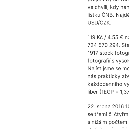
ve chvíli, kdy na
lístku ČNB. Najd
USD/CZK.
119 Kč / 4.55 €
724 570 294. Sta
1917 stock fotog
fotografií s vyso
Najíst jsme se m
nás prakticky zb
každodenního vyp
liber (1EGP = 1,3
22. srpna 2016 1
se třemi či čtyř
s nižším počtem 