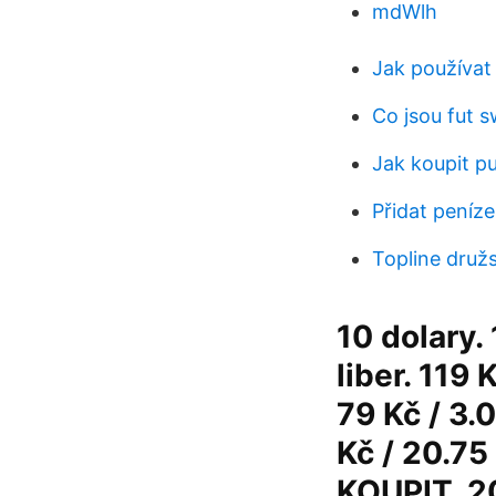
mdWlh
Jak používat
Co jsou fut 
Jak koupit p
Přidat peníz
Topline druž
10 dolary.
liber. 119
79 Kč / 3.
Kč / 20.75
KOUPIT. 20