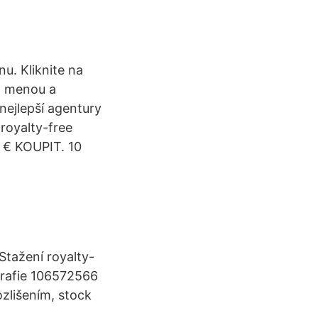
. Kliknite na
to menou a
nejlepší agentury
royalty-free
7 € KOUPIT. 10
tažení royalty-
grafie 106572566
zlišením, stock