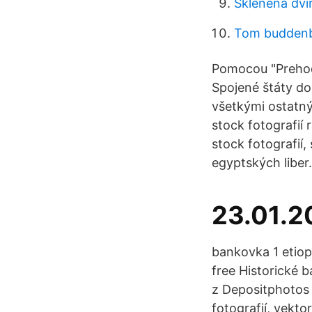
Skleněná dví
Tom budden
Pomocou "Prehoď
Spojené štáty do
všetkými ostatný
stock fotografií
stock fotografií,
egyptských liber
23.01.2
bankovka 1 etio
free Historické 
z Depositphotos 
fotografií, vekto