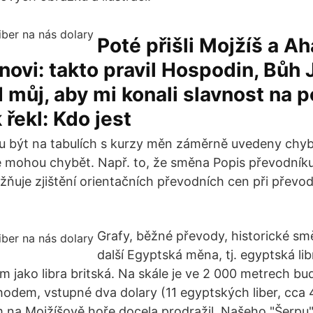
Poté přišli Mojžíš a Ah
onovi: takto pravil Hospodin, Bůh 
d můj, aby mi konali slavnost na p
 řekl: Kdo jest
u být na tabulích s kurzy měn záměrně uvedeny chy
e mohou chybět. Např. to, že směna Popis převodník
uje zjištění orientačních převodních cen při převo
Grafy, běžné převody, historické sm
další Egyptská měna, tj. egyptská li
 jako libra britská. Na skále je ve 2 000 metrech bu
dem, vstupné dva dolary (11 egyptských liber, cca 
 na Mojžíšově hoře docela prodražil. Našeho "Šerpu" 