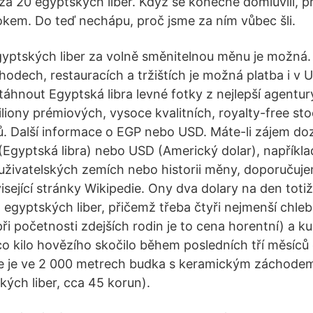
i za 20 egyptských liber. Když se konečně domluvili, 
kem. Do teď nechápu, proč jsme za ním vůbec šli.
yptských liber za volně směnitelnou měnu je možná.
dech, restauracích a tržištích je možná platba i v 
táhnout Egyptská libra levné fotky z nejlepší agentur
iony prémiových, vysoce kvalitních, royalty-free stoc
. Další informace o EGP nebo USD. Máte-li zájem do
(Egyptská libra) nebo USD (Americký dolar), napříkla
uživatelských zemích nebo historii měny, doporučuj
sející stránky Wikipedie. Ony dva dolary na den totiž
t egyptských liber, přičemž třeba čtyři nejmenší chle
(při početnosti zdejších rodin je to cena horentní) a ku
ímco kilo hovězího skočilo během posledních tří měsíc
le je ve 2 000 metrech budka s keramickým záchode
kých liber, cca 45 korun).