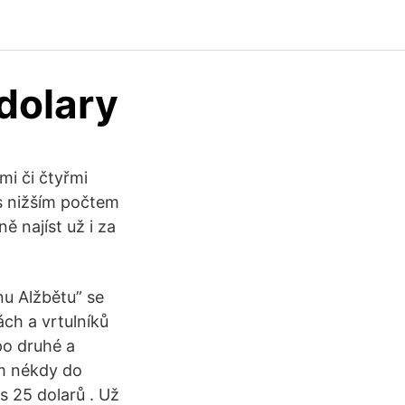
dolary
mi či čtyřmi
 s nižším počtem
 najíst už i za
nu Alžbětu” se
ách a vrtulníků
 po druhé a
ím nékdy do
os 25 dolarů . Už