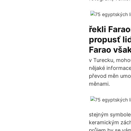
řekli Fara
propusť li
Farao však
v Turecku, moho
nějaké informac
převod měn umožň
měnami.
stejným symbolem
keramickým zácho
průjem by se vám