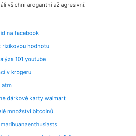
dáli všichni arogantní až agresivní.
 id na facebook
t rizikovou hodnotu
alýza 101 youtube
cí v krogeru
e atm
ine dárkové karty walmart
lé množství bitcoinů
 marihuanaenthusiasts