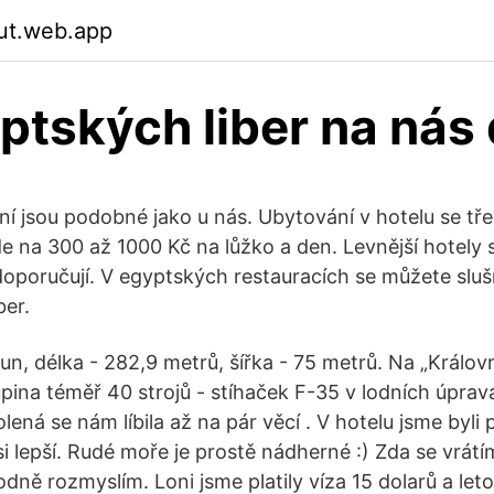
iut.web.app
ptských liber na nás 
í jsou podobné jako u nás. Ubytování v hotelu se tře
e na 300 až 1000 Kč na lůžko a den. Levnější hotely
oporučují. V egyptských restauracích se můžete slušně
ber.
 tun, délka - 282,9 metrů, šířka - 75 metrů. Na „Králov
upina téměř 40 strojů - stíhaček F-35 v lodních úprav
lená se nám líbila až na pár věcí . V hotelu jsme byli
si lepší. Rudé moře je prostě nádherné :) Zda se vrát
odně rozmyslím. Loni jsme platily víza 15 dolarů a let