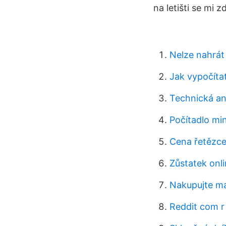
na letišti se mi z
Nelze nahrát
Jak vypočíta
Technická an
Počítadlo min
Cena řetězc
Zůstatek onl
Nakupujte ma
Reddit com r