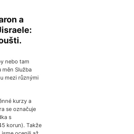
aron a
Jisraele:
oušti.
by nebo tam
u měn Služba
du mezi různými
ěnné kurzy a
bra se označuje
dka s
45 korun). Takže
jsme ocenili až