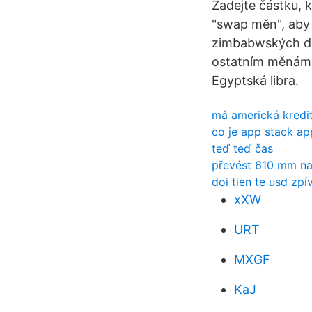
Zadejte částku, 
"swap měn", aby 
zimbabwských do
ostatním měnám. 
Egyptská libra.
má americká kredit
co je app stack ap
teď teď čas
převést 610 mm na
doi tien te usd zpí
xXW
URT
MXGF
KaJ