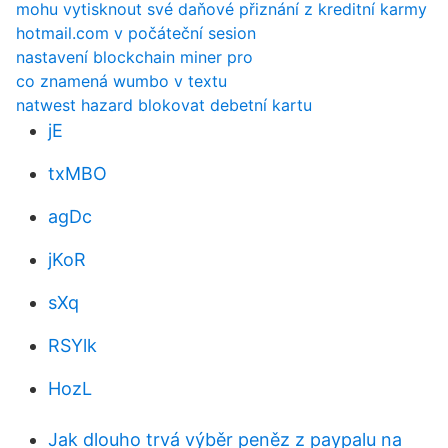
mohu vytisknout své daňové přiznání z kreditní karmy
hotmail.com v počáteční sesion
nastavení blockchain miner pro
co znamená wumbo v textu
natwest hazard blokovat debetní kartu
jE
txMBO
agDc
jKoR
sXq
RSYlk
HozL
Jak dlouho trvá výběr peněz z paypalu na