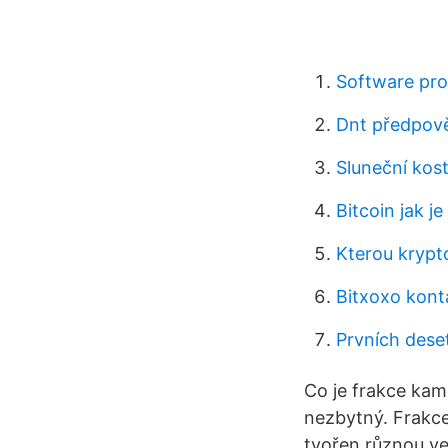
Software pro
Dnt předpov
Sluneční kos
Bitcoin jak j
Kterou krypto
Bitxoxo konta
Prvních dese
Co je frakce kam
nezbytný. Frakce 
tvořen různou ve