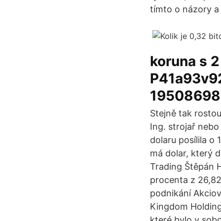
tímto o názory a 
koruna s 
P41a93v9
19508698
Stejně tak rosto
Ing. strojař nebo
dolaru posílila 
má dolar, který 
Trading Štěpán Há
procenta z 26,82
podnikání Akciový
Kingdom Holding p
které bylo v sobo