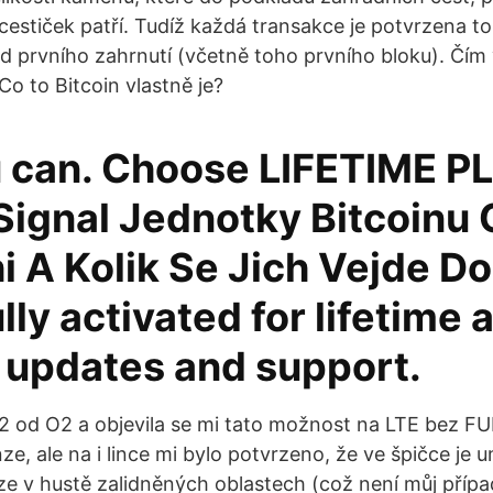
stiček patří. Tudíž každá transakce je potvrzena toli
d prvního zahrnutí (včetně toho prvního bloku). Čím 
 Co to Bitcoin vlastně je?
u can. Choose LIFETIME P
Signal Jednotky Bitcoinu 
i A Kolik Se Jich Vejde Do
lly activated for lifetime
l updates and support.
 od O2 a objevila se mi tato možnost na LTE bez FU
ze, ale na i lince mi bylo potvrzeno, že ve špičce je
uze v hustě zalidněných oblastech (což není můj přípa