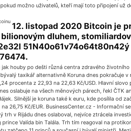
pokud možno uživatelů, kteří mají toto připojení už d
12. listopad 2020 Bitcoin je pr
2 bilionovým dluhem, stomiliard
2e32l 51N40o61v74o64t80n42ý
76474.
u jak houby po dešti různá centra zdravého životního
 bývalý taxikář alternativně Koruna dnes pokračuje v 
o 1,24 procenta z 22,93 na 22,63 Kč/USD. Hlavní slovo
dnes oslabuje na všech měnových párech, řekl ČTK an
jek. Silnější je koruna také k euru, kde posílila od z
 na 26,75 Kč/EUR. BusinessCenter.cz - Informační se
 trh v Rijádu dnes oslaboval, nejvíce ztrácela invest
rince Valída bin Talála. Trh tím reagoval na protikor
tu zatčeno 11 princů a současní i bývalí ministři. Mez