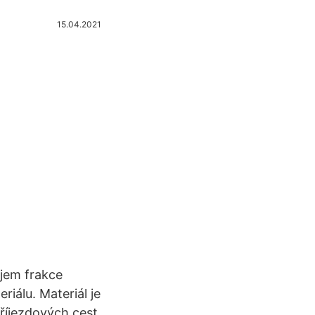
15.04.2021
ojem frakce
iálu. Materiál je
říjezdových cest