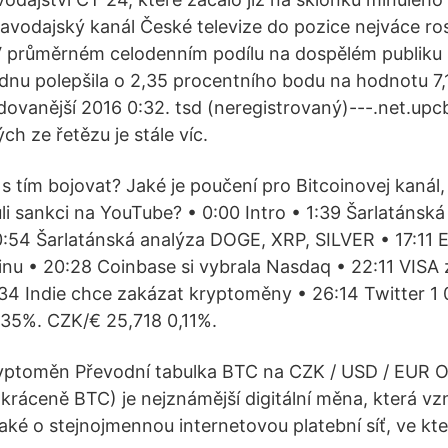
avodajský kanál České televize do pozice nejváce ros
V průměrném celodenním podílu na dospělém publiku s
nu polepšila o 2,35 procentního bodu na hodnotu 7,
edovanější 2016 0:32. tsd (neregistrovaný)---.net.up
h ze řetězu je stále víc.
s tím bojovat? Jaké je poučení pro Bitcoinovej kanál, 
ůli sankci na YouTube? • 0:00 Intro • 1:39 Šarlatánsk
0:54 Šarlatánská analýza DOGE, XRP, SILVER • 17:11 
nu • 20:28 Coinbase si vybrala Nasdaq • 22:11 VISA 
4 Indie chce zakázat kryptoměny • 26:14 Twitter 1 
,35%. CZK/€ 25,718 0,11%.
ryptoměn Převodní tabulka BTC na CZK / USD / EUR 
zkráceně BTC) je nejznámější digitální měna, která vzn
aké o stejnojmennou internetovou platební síť, ve kte