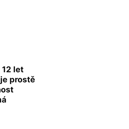
 12 let
je prostě
host
má