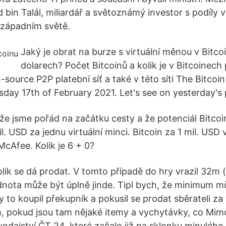
íd bin Talál, miliardář a světoznámý investor s podíly
 západním světě.
Jaký je obrat na burze s virtuální měnou v Bitcoi
dolarech? Počet Bitcoinů a kolik je v Bitcoinech 
source P2P platební síť a také v této síti The Bitcoi
ay 17th of February 2021. Let's see on yesterday's 
 že jsme pořád na začátku cesty a že potenciál Bitcoi
l. USD za jednu virtuální minci. Bitcoin za 1 mil. USD
McAfee. Kolik je 6 + 0?
lik se dá prodat. V tomto případě do hry vrazil 32m ­(n
odnota může být úplně jinde. Tipl bych, že minimum m
y to koupil překupník a pokusil se prodat sběrateli z
m, pokud jsou tam nějaké itemy a vychytávky, co Mi
dajství ČT 24, které začalo již na sklonku minulého