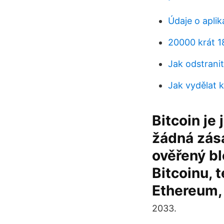
Údaje o apli
20000 krát 1
Jak odstrani
Jak vydělat 
Bitcoin je
žádná zása
ověřený b
Bitcoinu, 
Ethereum, 
2033.