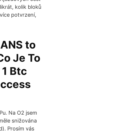
krát, kolik bloků
více potvrzení,
LANS to
Co Je To
 1 Btc
 access
Pu. Na O2 jsem
 uměle snižována
d). Prosím vás