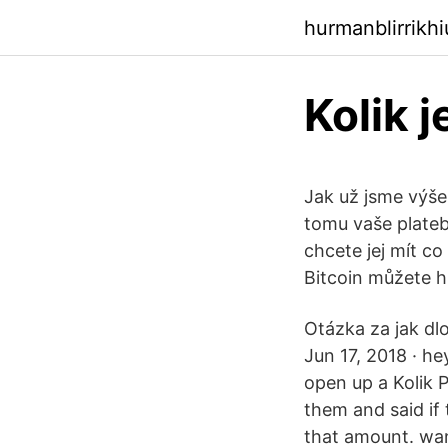
hurmanblirrikh
Kolik j
Jak už jsme výše
tomu vaše plateb
chcete jej mít c
Bitcoin můžete 
Otázka za jak dlo
Jun 17, 2018 · he
open up a Kolik 
them and said if t
that amount. wan