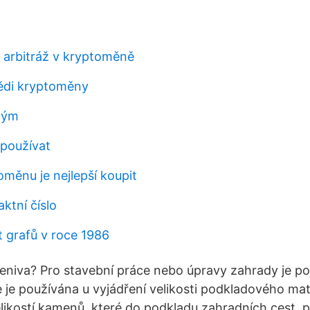
 arbitráž v kryptoměně
ědi kryptoměny
tým
e používat
měnu je nejlepší koupit
ktní číslo
t grafů v roce 1986
eniva? Pro stavební práce nebo úpravy zahrady je p
je používána u vyjádření velikosti podkladového mater
likostí kamenů, které do podkladu zahradních cest, p