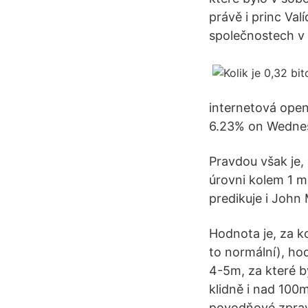
právě i princ Val
společnostech v
internetová open-
6.23% on Wednesd
Pravdou však je,
úrovni kolem 1 mi
predikuje i John 
Hodnota je, za ko
to normální­), h
4­-5m, za které b
klidně i nad 100
povodňové zpravo