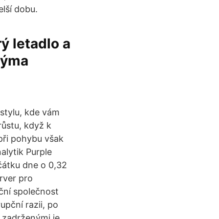
elší dobu.
ý letadlo a
ovýma
 stylu, kde vám
růstu, když k
 při pohybu však
alytik Purple
ačátku dne o 0,32
rver pro
iční společnost
upční razii, po
i zadrženými je