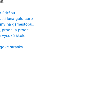
na.
a údržbu
osti luna gold corp
eny na gamestopu_
 prodej a prodej
a vysoké škole
ngové stránky