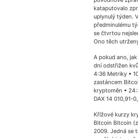
kataputovalo zpr
uplynulý týden. 
předminulému týd
se čtvrtou nejsl
Ono těch utrženýc
A pokud ano, jak 
dní odstřižen kv
4:36 Metriky • 1
zastáncem Bitcoi
kryptoměn • 24:3
DAX 14 010,91-0
Křížové kurzy k
Bitcoin Bitcoin (
2009. Jedná se t