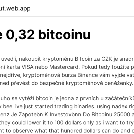
iut.web.app
e 0,32 bitcoinu
 uvedli, nakoupit kryptoměnu Bitcoin za CZK je snadn
ní karta VISA nebo Mastercard. Pokud tedy toužíte p
o nejdříve, kryptoměnová burza Binance vám vyjde vst
hned převést do bezpečné kryptoměnové peněženky.
uho se vytěží bitcoin je jedna z prvních u začátečník
y bee. ive just started trading binaries. using nadex 
Penz Je Zapotebn K Investovbnn Do Bitcoinu 25000 acc
hey could lower it to 100 dollars only as i want to try 
t to observe what that hundred dollars can do and 