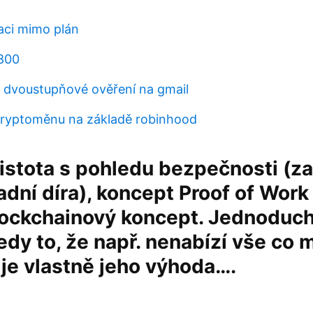
kaci mimo plán
800
t dvoustupňové ověření na gmail
kryptoměnu na základě robinhood
 jistota s pohledu bezpečnosti (za
dní díra), koncept Proof of Work 
lockchainový koncept. Jednoduc
tedy to, že např. nenabízí vše co 
je vlastně jeho výhoda….