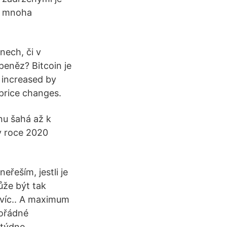
 v mnoha
nech, či v
peněz? Bitcoin je
n increased by
price changes.
nu šahá až k
 v roce 2020
eřeším, jestli je
ůže být tak
a víc.. A maximum
mořádné
 týdne,