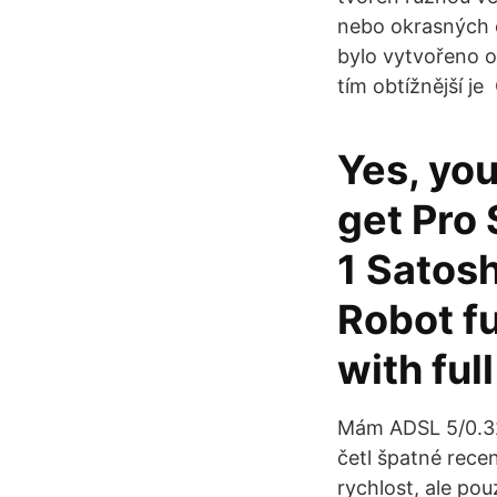
nebo okrasných ce
bylo vytvořeno o
tím obtížnější je
Yes, yo
get Pro 
1 Satosh
Robot fu
with ful
Mám ADSL 5/0.32
četl špatné recen
rychlost, ale po