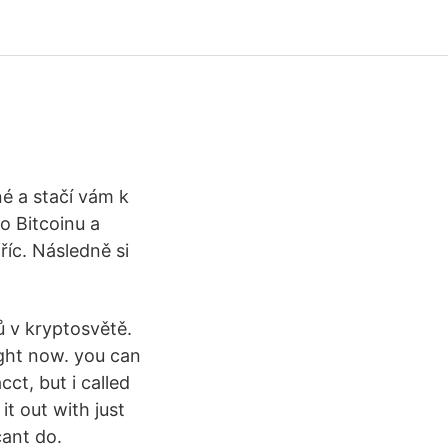
é a stačí vám k
o Bitcoinu a
říc. Následně si
ů v kryptosvětě.
right now. you can
t, but i called
it out with just
cant do.