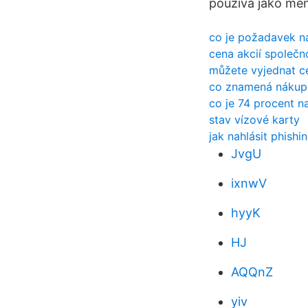
používá jako mě
co je požadavek n
cena akcií společn
můžete vyjednat c
co znamená nákup,
co je 74 procent n
stav vízové ​​karty
jak nahlásit phishi
JvgU
ixnwV
hyyK
HJ
AQQnZ
yiv