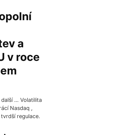
opolní
tev a
U v roce
olem
alší … Volatilita
rácí Nasdaq ,
tvrdší regulace.