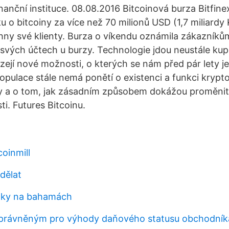
nanční instituce. 08.08.2016 Bitcoinová burza Bitfinex,
o bitcoiny za více než 70 milionů USD (1,7 miliardy K
hny své klienty. Burza o víkendu oznámila zákazníkům
 svých účtech u burzy. Technologie jdou neustále kup
ejí nové možnosti, o kterých se nám před pár lety je
populace stále nemá ponětí o existenci a funkci krypt
 a o tom, jak zásadním způsobem dokážou proměnit 
i. Futures Bitcoinu.
oinmill
dělat
nky na bahamách
oprávněným pro výhody daňového statusu obchodník