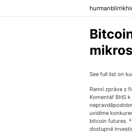
hurmanblirrikh
Bitcoi
mikros
See full list on k
Ranní zpráva z f
Komentář BHS k n
nepravděpodobné
uvidíme konkuren
bitcoin futures.
dostupné investič