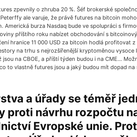
ures zpevnily o zhruba 20 %. Šéf brokerské společnos
eterffy ale varuje, že právě futures na bitcoin moh
. Americká burza Nasdaq bude ve spolupráci s firmo
oviny příštího roku nabízet obchodování s bitcoinovým
ení hranice 11 000 USD za bitcoin hodlá profitovat z 
estory na trhu s nejrozšířenější kryptoměnou vysoce li
už jsou na CBOE, a příští týden budou i na CME… Mož
 co to vlastně futures jsou a jaký budou mít dopad na
rstva a úřady se téměř je
y proti návrhu rozpočtu na
ictví Evropské unie. Prot