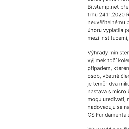
Bitstamp.net pře
trhu 24.11.2020 
neuvěřitelnému p
únoru vyplatila 
mezi institucemi
Výhrady minister
výjimek točí kole
případem, kterému
osob, včetně čle
je téměř dva mili
nastava s micro:b
mogu uređivati, r
nadovezuju se n
CS Fundamentals