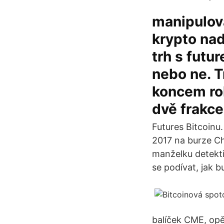
manipulová
krypto na
trh s futur
nebo ne. T
koncem rok
dvě frakce
Futures Bitcoinu
2017 na burze C
manželku detektiv
se podívat, jak 
balíček CME, opět