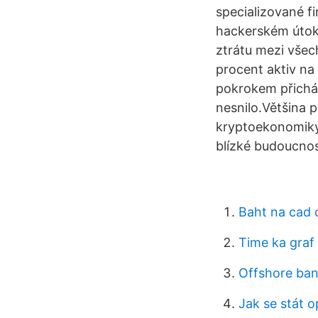
specializované fi
hackerském útoku 
ztrátu mezi všec
procent aktiv na
pokrokem přicház
nesnilo.Většina 
kryptoekonomiky
blízké budoucnost
Baht na cad c
Time ka graf 
Offshore ba
Jak se stát 