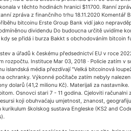
konala v těchto hodinách hranici $11700. Ranní zprá
Ranní zpráva z finančního trhu 18.11.2020 Komentář 
říběhu bitcoinu Erste Group Bank vidí jako nepravdě
podmíněnou dividendu Do budoucna určitě uvidíme ko
, kdy se přidá i burza Bakkt s obchodováním bitcoin f
stev a úřadů k českému předsednictví EU v roce 202
m rozpočtu. Instituce Mar 03, 2018 · Policie zatím v so
 islandská média přezdívají "Velká bitcoinová loupež"
na ochranky. Výkonné počítače zatím nebyly nalezeny
ony dolarů (41,2 milionu Kč). Materijali za nastavnike. 
itom. Osnovci stari 7 - 11 godina. Cjeloviti računalni 
esursi koji obuhvaćaju umjetnost, znanost, geografiju 
a kurikulum školskog sustava Engleske (KS2 and Cod
).