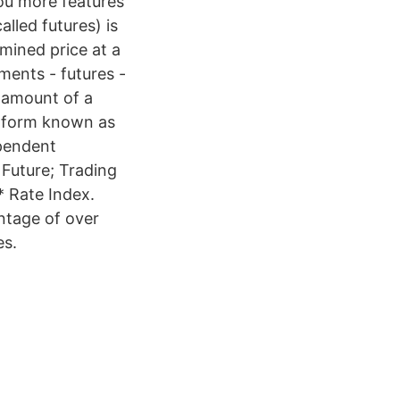
you more features
lled futures) is
mined price at a
ments - futures -
n amount of a
latform known as
ependent
Future; Trading
* Rate Index.
ntage of over
es.