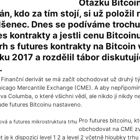
Otázku Bitcoin
n, kdo za tím stojí, si už položil
dšenec. Dnes se podíváme trochu 
es kontrakty a jestli cenu Bitcoinu
rh s futures kontrakty na Bitcoin 
u 2017 a rozdělil tábor diskutují
.
. Finanční derivát se má začít obchodovat už druhý tý
hicago Mercantile Exchange (CME). A aby nepřipomí
a Columba, o které všichni vědí, ale nikdo jí nikdy nev
bude futures Bitcoinu nastaveno.
Pro futures bitcoinu, k
obchodovat na CME zv
 je k dispozici level 1 2 a level 2 včetně hloubky trh