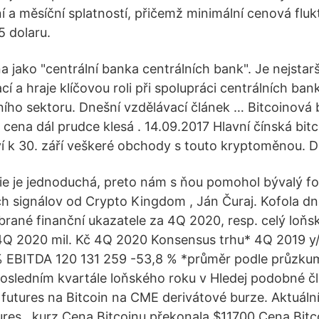
í a měsíční splatností, přičemž minimální cenová flu
5 dolaru.
a jako "centrální banka centrálních bank". Je nejstar
cí a hraje klíčovou roli při spolupráci centrálních ban
nčního sektoru. Dnešní vzdělávací článek … Bitcoinov
 cena dál prudce klesá . 14.09.2017 Hlavní čínská bit
 k 30. září veškeré obchody s touto kryptoměnou. D
e je jednoduchá, preto nám s ňou pomohol bývalý fo
 signálov od Crypto Kingdom , Ján Čuraj. Kofola dn
brané finanční ukazatele za 4Q 2020, resp. celý loňs
4Q 2020 mil. Kč 4Q 2020 Konsensus trhu* 4Q 2019 y
% EBITDA 120 131 259 -53,8 % *průměr podle průzku
posledním kvartále loňského roku v Hledej podobné č
futures na Bitcoin na CME derivátové burze. Aktuální
tures , kurz Cena Bitcoinu překonala $11700 Cena Bitc