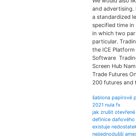
We would also lik
and advertising. 
a standardized l
specified time in
in which two par
particular. Trad
the ICE Platform
Software Tradin
Screen Hub Name:
Trade Futures On
200 futures and 
šablona papírové 
2021 nula fx
jak zrušit otevře
definice daňového 
existuje nedostate
nejjednodušší amex