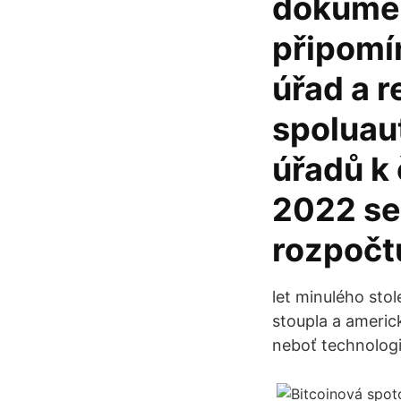
dokumen
připomí
úřad a r
spoluau
úřadů k
2022 se 
rozpočtu
let minulého stol
stoupla a americk
neboť technologic