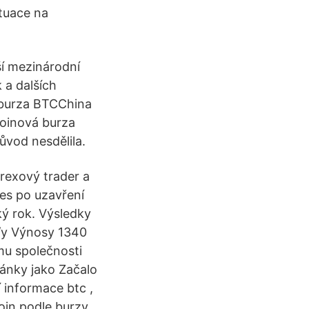
ktuace na
ší mezinárodní
k a dalších
á burza BTCChina
coinová burza
ůvod nesdělila.
rexový trader a
es po uzavření
ký rok. Výsledky
/y Výnosy 1340
mu společnosti
lánky jako Začalo
 informace btc ,
oin podle burzy