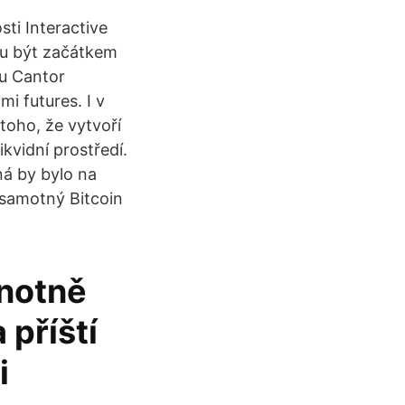
ti Interactive
ou být začátkem
u Cantor
i futures. I v
toho, že vytvoří
kvidní prostředí.
ná by bylo na
 samotný Bitcoin
dnotně
 příští
i