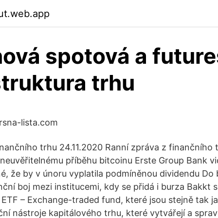
iut.web.app
nová spotová a future
truktura trhu
ursna-lista.com
inančního trhu 24.11.2020 Ranní zpráva z finančního t
euvěřitelnému příběhu bitcoinu Erste Group Bank vid
, že by v únoru vyplatila podmíněnou dividendu Do 
ční boj mezi institucemi, kdy se přidá i burza Bakk
 * ETF – Exchange-traded fund, které jsou stejně tak 
ní nástroje kapitálového trhu, které vytvářejí a sprav