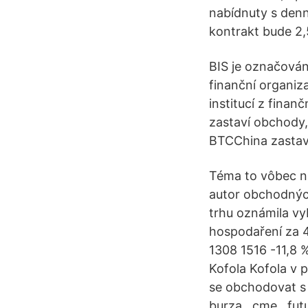
nabídnuty s denn
kontrakt bude 2,
BIS je označován
finanční organiza
institucí z fina
zastaví obchody,
BTCChina zastaví
Téma to vôbec ni
autor obchodných
trhu oznámila vy
hospodaření za 
1308 1516 -11,8 
Kofola Kofola v 
se obchodovat s 
burza , cme , fu