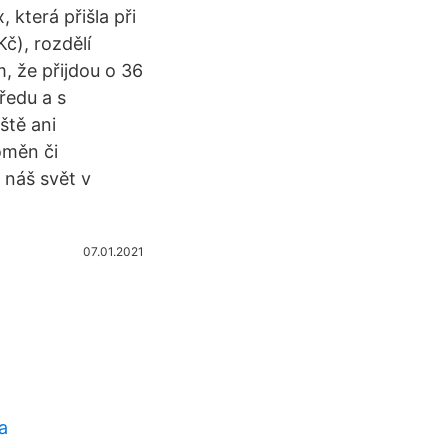
 která přišla při
č), rozdělí
, že přijdou o 36
ředu a s
ště ani
oměn či
náš svět v
07.01.2021
a