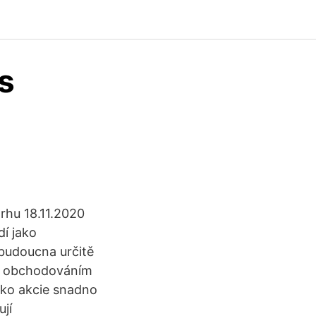
s
rhu 18.11.2020
í jako
budoucna určitě
t s obchodováním
jako akcie snadno
ují