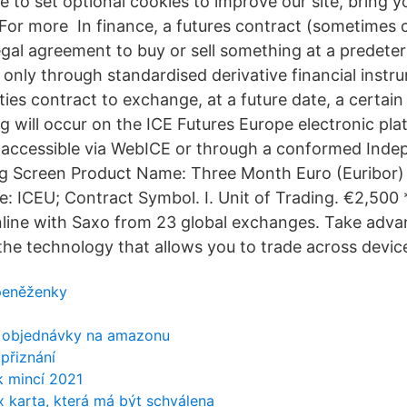
e to set optional cookies to improve our site, bring 
For more In finance, a futures contract (sometimes ca
egal agreement to buy or sell something at a predeter
 only through standardised derivative financial instru
ties contract to exchange, at a future date, a certai
ing will occur on the ICE Futures Europe electronic p
 accessible via WebICE or through a conformed Ind
g Screen Product Name: Three Month Euro (Euribor) 
 ICEU; Contract Symbol. I. Unit of Trading. €2,500 
line with Saxo from 23 global exchanges. Take adva
the technology that allows you to trade across devic
peněženky
né objednávky na amazonu
přiznání
k mincí 2021
 karta, která má být schválena