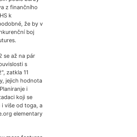
va z finančního
BHS k
podobné, že by v
nkurenční boj
utures.
2 se až na pár
uvislosti s
, zatkla 11
, jejich hodnota
Planiranje i
zadaci koji se
i više od toga, a
e.org elementary