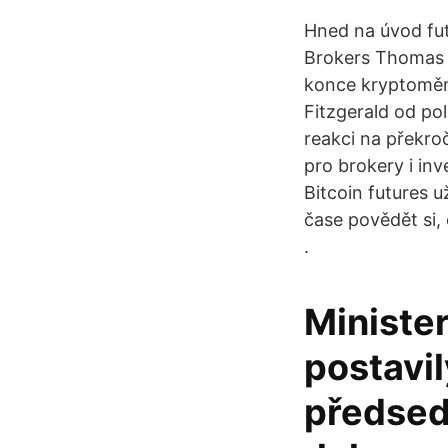
Hned na úvod fut
Brokers Thomas P
konce kryptoměn
Fitzgerald od pol
reakci na překroč
pro brokery i inv
Bitcoin futures 
čase povědět si,
.
Ministe
postavil
předsedn