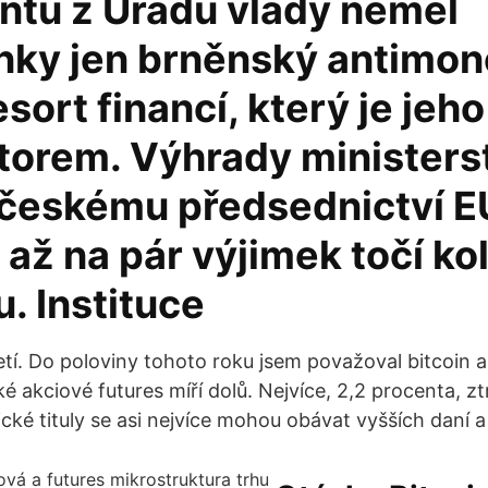
tu z Úřadu vlády neměl
nky jen brněnský antimon
esort financí, který je jeho
torem. Výhrady ministers
 českému předsednictví E
až na pár výjimek točí k
. Instituce
etí. Do poloviny tohoto roku jsem považoval bitcoin a d
é akciové futures míří dolů. Nejvíce, 2,2 procenta, zt
ké tituly se asi nejvíce mohou obávat vyšších daní a 