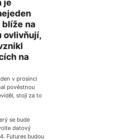
 je
 nejeden
blíže na
 ovlivňují,
vznikl
cích na
den v prosinci
nal pověstnou
iděl, stojí za to
terý se bude
olte datový
u 4. Futures budou